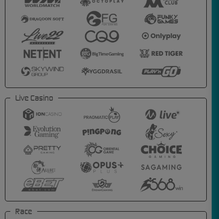
Live Casino
Race