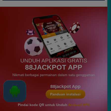
bud****7
IDR
2,569,050.00
Starlight Christmas
d****7
IDR
2,342,500.00
Mahjong Wins 3 - Black Scatter
heb****5
IDR
2,777,400.00
Starlight Princess™ 1000
gac****7
IDR
1,963,950.00
UNDUH APLIKASI GRATIS
Sweet Bonanza 1000
88JACKPOT APP
slot****7
Nikmati berbagai permainan dalam satu genggaman
IDR
1,785,450.00
Gates of Olympus 1000
88jackpot App
Panduan instalasi
Pindai kode QR untuk Unduh
Android APK