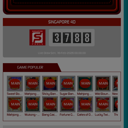
SINGAPORE 4D
Live Draw Sen, 16-Feb-2026 00.00.00
GAME POPULER
MAIN
MAIN
MAIN
MAIN
MAIN
MAIN
MAIN
Sweet Bonanza Super Scatter
Mahjong Wins 3 - Black Scatter
Sticky Bandits Thunder Rail
Sugar Bang Bang 2
Mahjong Ways 2
Wild Bounty Showdown
Nexus Koi Gate
MAIN
MAIN
MAIN
MAIN
MAIN
MAIN
MAIN
Mahjong Ways
Wukong - Black Scatter
Bang Gacor 1000
Fortune Gems
Gates of Olympus Super Scatter
Lucky Twins Nexus
The Crypt