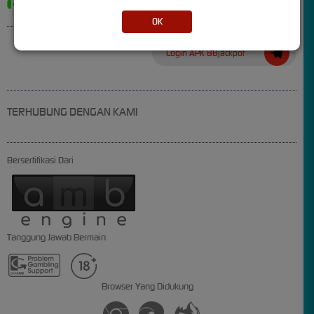
Servis Lainnya
OK
Login APK 88jackpot
TERHUBUNG DENGAN KAMI
Bersertifikasi Dari
Tanggung Jawab Bermain
Browser Yang Didukung